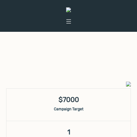
Public Cry for Environmental
Justice
$7000
Campaign Target
1