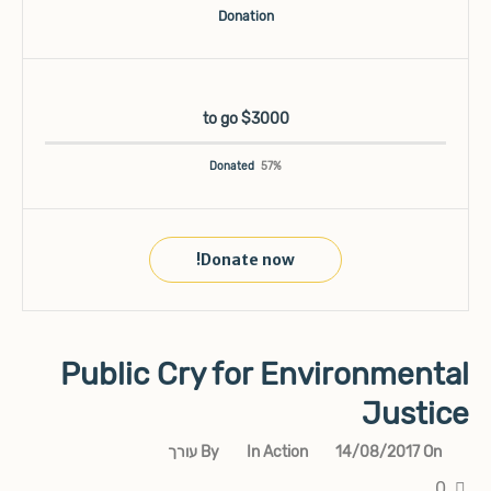
Donation
$3000 to go
Donated
57
%
Donate now!
Public Cry for Environmental
Justice
עורך
By
In
Action
14/08/2017
On
0