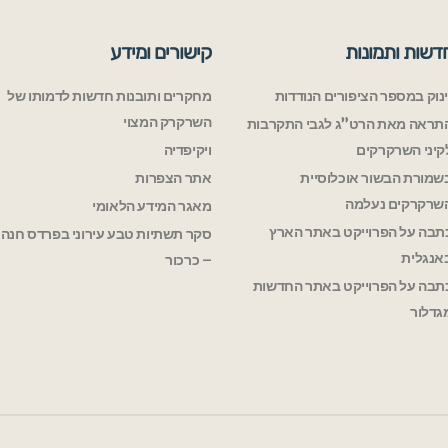
דשות ותמונות
קישורים ומידע
ינוק במספר הציפורים הנודדות
מחקרים ותובנות חדשות לדמותו של
השרקרק המצוי
תראה מאת הרט”ג לגבי התקרבות
קיני השרקרקים
ויקיפדיה
שמורת הבשור אוכלוסיית
אתר הצפרות
שרקרקים נעלמה
מאגר המידע הלאומי
תבה על הפרוייקט באתר הארץ
סקר תשתיות טבע עירוני בפרדס חנה
אנגלית
– כרכור
תבה על הפרוייקט באתר החדשות
גדלור