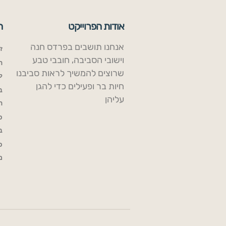
אודות הפרוייקט
ח
אנחנו תושבים בפרדס חנה
ז
וישובי הסביבה, חובבי טבע
ה
שרוצים להמשיך לראות סביבנו
ל
חיות בר ופעילים כדי להגן
ב
עליהן
ה
כ
ב
כ
מ