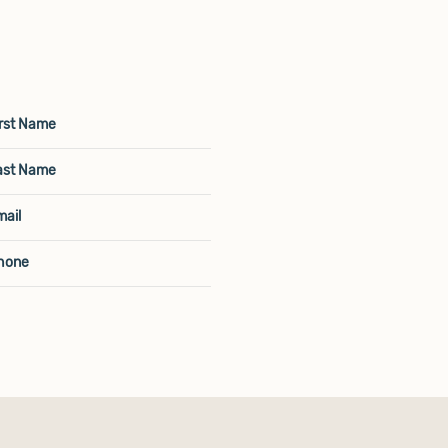
rst Name:
ast Name:
ail:
hone: