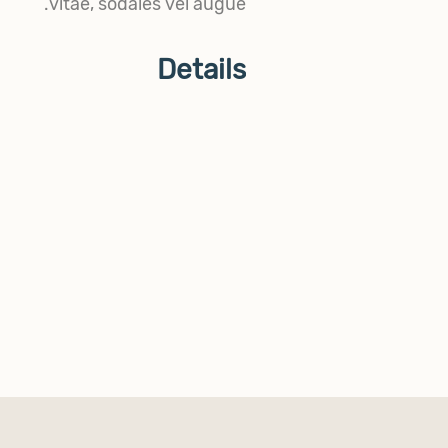
vitae, sodales vel augue.
Details