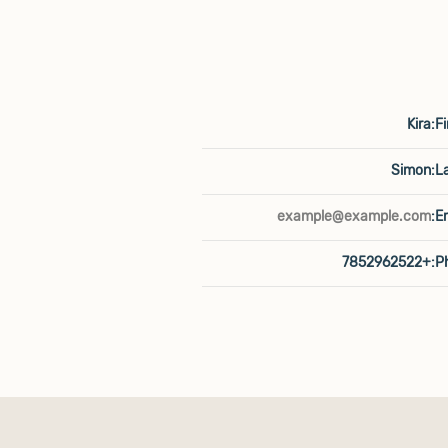
Kira
Fi
Simon
L
example@example.com
Em
+7852962522
P